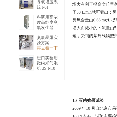
臭氧增压系
增大有利于提高文丘里射
统 P01
了33 L/min就可
再去看一下
科研用高浓
臭氧含量由0.66 mg
度高纯度臭
氧发生器
增大而减小的：流量由5.6
（液化型）
短，受到的紫外线辐照
臭氧暴露实
3S-B50
验方案
再去看一下
再去看一下
进口实验用
微纳米气泡
机 3S-N10
再去看一下
1.3 灭菌效果试验
2009 年10 月自
180 d 左右。试验