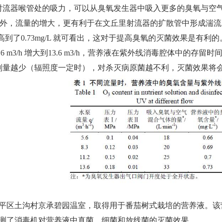
流器喉管处的吸力，可以从臭氧发生器中吸入更多的臭氧与空气的混
看出；另外，流量的增大，更有利于在文丘里射流器的扩散管中形成
/L 提高到了0.73mg/L 就可看出，这对于提高臭氧的灭菌效果
 m3/h 增大到13.6 m3/h，营养液在紫外线消毒腔体中的存留时间
剂量越少（辐照度一定时），对杀灭病原菌越不利，灭菌效果将
北京市昌平区土沟村京承碧园温室，取得用于番茄树式栽培的营养液。
主要检测了消毒机对营养液中真菌、细菌和放线菌的灭菌效果。