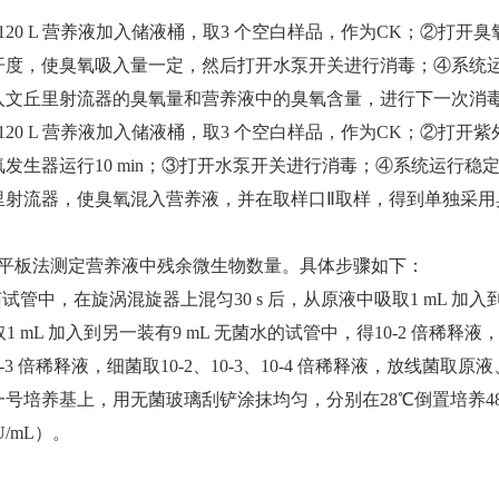
20 L 营养液加入储液桶，取3 个空白样品，作为CK；②打开臭
开度，使臭氧吸入量一定，然后打开水泵开关进行消毒；④系统
入文丘里射流器的臭氧量和营养液中的臭氧含量，进行下一次消
20 L 营养液加入储液桶，取3 个空白样品，作为CK；②打开紫外灯
发生器运行10 min；③打开水泵开关进行消毒；④系统运行
射流器，使臭氧混入营养液，并在取样口Ⅱ取样，得到单独采用臭
释平板法测定营养液中残余微生物数量。具体步骤如下：
菌试管中，在旋涡混旋器上混匀30 s 后，从原液中吸取1 mL 加入
取1 mL 加入到另一装有9 mL 无菌水的试管中，得10-2 倍稀释液，
10-3 倍稀释液，细菌取10-2、10-3、10-4 倍稀释液，放线菌取原
培养基上，用无菌玻璃刮铲涂抹均匀，分别在28℃倒置培养48 h
/mL）。