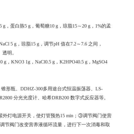
g，蛋白胨5 g，葡萄糖10 g，琼脂15～20 g，1%的孟
 g，琼脂15 g，调节pH 值在7.2～7.6 之间，
、透明。
 1g，NaCl0.5 g，K2HPO40.5 g，MgSO4
L 锥形瓶、DDHZ-300多用途台式恒温振荡器、LS-
2800 分光光度计、哈希DRB200 数字式反应器等。
紫外灯电源开关，使灯管预热15 min；③调节阀门使营
⑤调节阀门改变营养液循环流量，进行下一次消毒和取