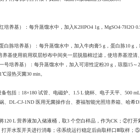
基）：每升蒸馏水中，加入K2HPO4 1g，MgSO4·7H2O 0.5 
胨培养基）：每升蒸馏水中，加入牛肉膏5 g，蛋白胨10 g，NaCl 5
min。培养基使用前用双层纱布中间夹一层脱脂棉过滤，使培养基澄清
养基）：每升蒸馏水中，加入可溶性淀粉20 g，琼脂15～20 g，KNO3
，121℃湿热灭菌30 min。
括：18×180 试管、电磁炉、1.5 L 烧杯、电子天平、500 m
锅、DL-CJ-1ND 医用无菌操作台、赛福智能光照培养箱、哈希DR
120 L 营养液加入储液桶，取3 个空白样品，作为CK；②打开
，打开水泵开关进行消毒；④系统运行稳定后由取样口Ⅲ取样；