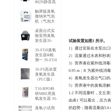
802N静音高
浓度臭 BMT
触屏版臭氧
802N
微纳米气泡
再去看一下
机（气泡大
小可调） 3S
桌面台式实
－N2
验室用臭氧
再去看一下
发生器3S-
试验装置如图1 所示。
M3 3S-M3
1）通过安装在水泵出
3S-FJ10臭氧
再去看一下
发生器&检
2）流量通过水表和秒表测
测一 3S-FJ10
3）营养液在紫外线消毒器
再去看一下
3S-FS高浓度
0.95 m；R 为紫外线消
臭氧发生器
4）臭氧发生器出气口的
（PLC版）
3S-FS
5）营养液中的臭氧溶解
T10-RPO科
再去看一下
1.2 不同流量时，文
研MBE用臭
氧发生器 3S-
由表1 可以看出，压力
T10 RPO
的趋势；随着流量由5.6 m
臭氧小试用
再去看一下