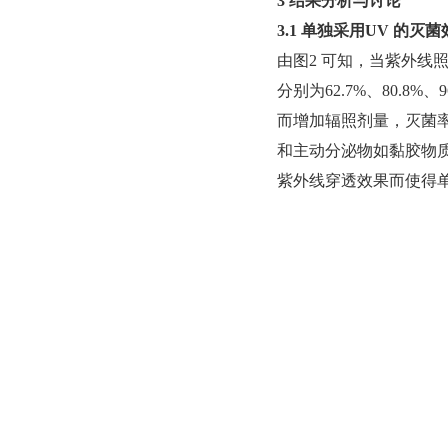
3 结果分析与讨论
3.1 单独采用UV 的灭菌
由图2 可知，当紫外线照射剂
分别为62.7%、80
而增加辐照剂量，灭菌
和主动分泌物如黏胶物
紫外线穿透效果而使得