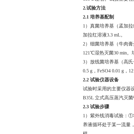
2.试验方法
2.1 培养基配制
1）真菌培养基（孟加拉红培养
加拉红溶液3.3 mL。
2）细菌培养基（牛肉膏蛋白
121℃湿热灭菌30 
3）放线菌培养基（高氏一号培
0.5 g，FeSO4 0.01 g
2.2 试验仪器设备
试验时采用的主要仪器设备包
B35L 立式高压蒸汽灭菌
2.3 试验步骤
1）紫外线消毒试验：①将
养液循环处于某一流量
样。