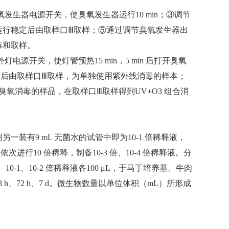
氧发生器电源开关，使臭氧发生器运行10 min；③调节
运行稳定后由取样口Ⅲ取样；⑤通过调节臭氧发生器出
毒和取样。
电源开关，使灯管预热15 min，5 min 后打开臭氧
稳定后由取样口Ⅲ取样，为单独使用紫外线消毒的样本；
氧消毒的样品，在取样口Ⅲ取样得到UV+O3 组合消
到另一装有9 mL 无菌水的试管中即为10-1 倍稀释液，
依次进行10 倍稀释，制备10-3 倍、10-4 倍稀释液。分
液、10-1、10-2 倍稀释液各100 μL，于马丁培养基、牛肉
、72 h、7 d。微生物数量以单位体积（mL）所形成