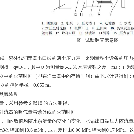
图1 试验装置示意图
口端、紫外线消毒器出口端的两个压力表，来测量整个设备的压力
得，q=Q/T，其中Q 为测量始末2 次水表读数之差，m3；T 
中的灭菌时间（即在消毒器中的存留时间）由下式计算得到：t=L×3
毒器的腔体半径，0.055 m。
臭氧浓度
量，采用参考文献18 的方法测得。
丘里射流器的吸气量与紫外线的灭菌时间
表Ⅰ、Ⅱ的数值均随水泵流量的变化而变化：水泵出口端压力随流
3/h 增加到13.6 m3/h，压力差也由0.06 MPa 增大到0.