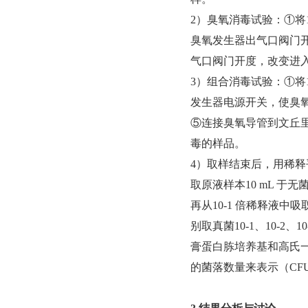
2）臭氧消毒试验：①将1
臭氧发生器出气口阀门
气口阀门开度，改变进
3）组合消毒试验：①将1
发生器电源开关，使臭氧
⑤连接臭氧导管到文丘里
毒的样品。
4）取样结束后，用稀
取原液样本10 mL 于无
再从10-1 倍稀释液中吸
别取真菌10-1、10-2、
膏蛋白胨培养基和高氏一号
的菌落数量来表示（CFU