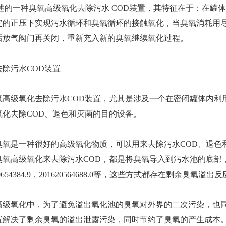
述的一种臭氧高级氧化去除污水 COD装置，其特征在于：在罐
定的正压下实现污水循环和臭氧循环的接触氧化，当臭氧消耗用
后放气阀门再关闭，重新充入新的臭氧继续氧化过程。
污水COD装置
级氧化去除污水COD装置，尤其是涉及一个在密闭罐体内利
化去除COD、退色和灭菌的目的设备。
是一种很好的高级氧化物质，可以用来去除污水COD、退色
高级氧化来去除污水COD，都是将臭氧导入到污水池的底部
，201520654384.9，201620564688.0等，这些方式都存在
氧化中，为了避免溢出氧化池的臭氧对外界的二次污染，也同
置解决了剩余臭氧的溢出泄露污染，同时节约了臭氧的产生成本