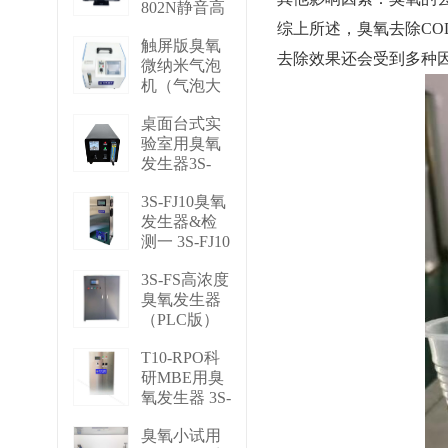
802N静音高
浓度臭 BMT
综上所述，臭氧去除C
触屏版臭氧
802N
去除效果还会受到多种
微纳米气泡
再去看一下
机（气泡大
小可调） 3S
桌面台式实
－N2
验室用臭氧
再去看一下
发生器3S-
M3 3S-M3
3S-FJ10臭氧
再去看一下
发生器&检
测一 3S-FJ10
再去看一下
3S-FS高浓度
臭氧发生器
（PLC版）
3S-FS
T10-RPO科
再去看一下
研MBE用臭
氧发生器 3S-
T10 RPO
臭氧小试用
再去看一下