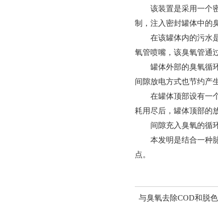
该装置是采用一个密闭
制，注入密封罐体中的
在该罐体内的污水是采
氧管喷嘴，该臭氧管通
罐体外部的臭氧循环气
间隙放电方式也节约产
在罐体顶部设有一个放
耗用尽后，罐体顶部的
间隙充入臭氧的循环氧
本发明是结合一种脉冲
点。
与臭氧去除COD和脱