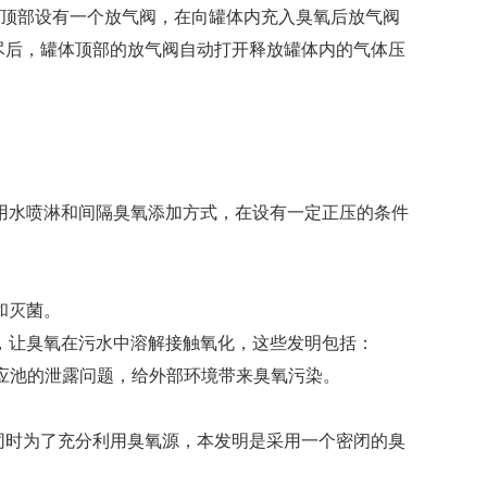
体顶部设有一个放气阀，在向罐体内充入臭氧后放气阀
尽后，罐体顶部的放气阀自动打开释放罐体内的气体压
用水喷淋和间隔臭氧添加方式，在设有一定正压的条件
和灭菌。
，让臭氧在污水中溶解接触氧化，这些发明包括：
剩余臭氧溢出反应池的泄露问题，给外部环境带来臭氧污染。
时为了充分利用臭氧源，本发明是采用一个密闭的臭
。