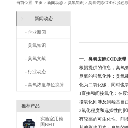
当前位置:
主页
>
新闻动态
>
臭氧知识
> 臭氧去除COD和脱色
新闻动态
- 企业新闻
- 臭氧知识
- 臭氧文献
一、臭氧去除COD原理
根据提供的信息，臭氧
- 行业动态
臭氧的强氧化性：臭氧
- 臭氧浓度单位换算
化为二氧化碳，同时也
1直接和间接氧化：在
接氧化则涉及到羟基自
推荐产品
2氧化程度和选择性的
实验室用德
有较高的可生化性。间
国BMT
其他影响因素：臭氧的