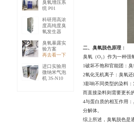
臭氧增压系
统 P01
再去看一下
科研用高浓
度高纯度臭
氧发生器
（液化型）
臭氧暴露实
3S-B50
二、臭氧脱色原理：
验方案
再去看一下
再去看一下
臭氧（O₃）作为一种
1破坏不饱和官能团：臭
进口实验用
微纳米气泡
2氧化无机离子：臭氧
机 3S-N10
3影响不同类型的染料：
再去看一下
而直接染料则需要更长的
4与蛋白质的相互作用
分解体。
综上所述，臭氧脱色是