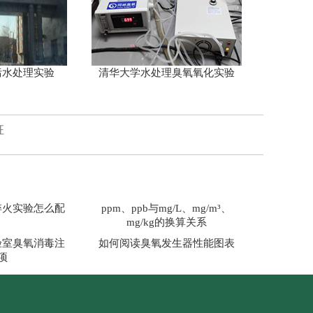
污水处理实验
清华大学水处理臭氧氧化实验
征
淬火实验怎么配
ppm、ppb与mg/L、mg/m³、
mg/kg的换算关系
验室臭氧消毒注
如何阅读臭氧发生器性能图表
项