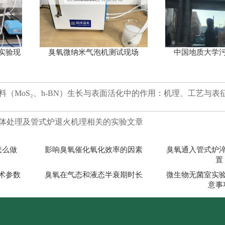
实验现
臭氧微纳米气泡机测试现场
中国地质大学
（MoS₂、h-BN）生长与表面活化中的作用：机理、工艺与表
体处理及管式炉退火机理相关的实验文章
怎么做
影响臭氧催化氧化效率的因素
臭氧通入管式炉
置
术参数
臭氧在气态和液态半衰期时长
微生物无菌室实
意事