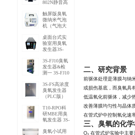
802N静音高
浓度臭 BMT
触屏版臭氧
802N
微纳米气泡
再去看一下
机（气泡大
小可调） 3S
桌面台式实
－N2
验室用臭氧
再去看一下
发生器3S-
M3 3S-M3
3S-FJ10臭氧
再去看一下
发生器&检
二、研究背景
测一 3S-FJ10
前驱体处理是薄膜与纳
再去看一下
3S-FS高浓度
或损伤基底，而臭氧具
臭氧发生器
低温氧化前驱体，减少
（PLC版）
3S-FS
改善薄膜均匀性与晶体
T10-RPO科
再去看一下
研MBE用臭
在管式炉中控制氧化速
氧发生器 3S-
三、臭氧的化学
T10 RPO
臭氧小试用
再去看一下
O₃ 在管式炉实验中主