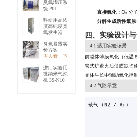
臭氧增压系
统 P01
直接氧化：
O₃ 
再去看一下
科研用高浓
分解生成活性氧原
度高纯度臭
氧发生器
四、实验设计与
（液化型）
臭氧暴露实
3S-B50
4.1 适用实验场景
验方案
再去看一下
前驱体薄膜氧化（低温 80
再去看一下
管式炉退火后薄膜缺陷
进口实验用
微纳米气泡
晶体生长中辅助氧化控
机 3S-N10
4.2 气路示意
再去看一下
载气 (N2 / Ar) 
                
              
                