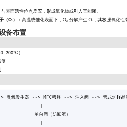
分子与表面活性位点反应，形成氧化物或引入官能团。
子（O·）：
高温或催化表面下，O₃ 分解产生 O·，其极强氧化
设备布置
–200°C）
修复
制
--> 臭氧发生器 --> MFC稀释 --> 注入阀 --> 管式炉样品
              |

              单向阀（防回流）

              |
